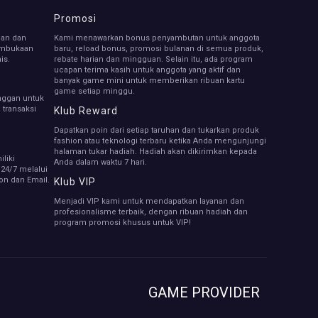
Promosi
han dan
Kami menawarkan bonus penyambutan untuk anggota
pembukaan
baru, reload bonus, promosi bulanan di semua produk,
is.
rebate harian dan mingguan. Selain itu, ada program
ucapan terima kasih untuk anggota yang aktif dan
banyak game mini untuk memberikan ribuan kartu
game setiap minggu.
nggan untuk
transaksi
Klub Reward
Dapatkan poin dari setiap taruhan dan tukarkan produk
fashion atau teknologi terbaru ketika Anda mengunjungi
halaman tukar hadiah. Hadiah akan dikirimkan kepada
liki
Anda dalam waktu 7 hari.
 24/7 melalui
pon dan Email.
Klub VIP
Menjadi VIP kami untuk mendapatkan layanan dan
profesionalisme terbaik, dengan ribuan hadiah dan
program promosi khusus untuk VIP!
GAME PROVIDER