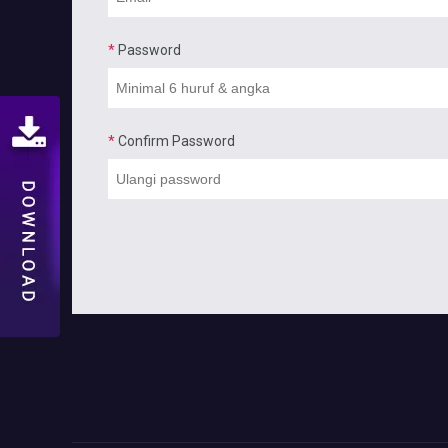
*
Password
*
Confirm Password