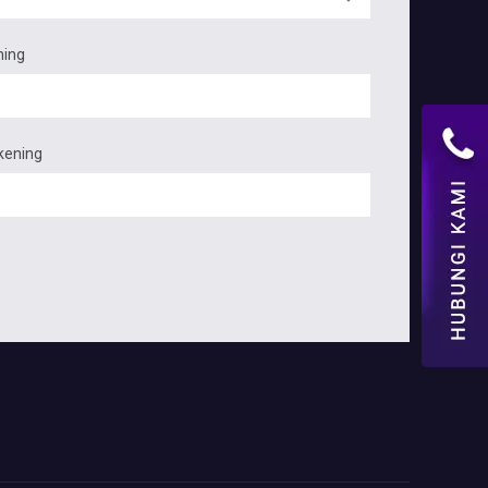
ning
kening