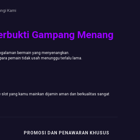
ngi Kami
Terbukti Gampang Menang
pengalaman bermain yang menyenangkan.
 para pemain tidak usah menunggu terlalu lama.
me slot yang kamu mainkan dijamin aman dan berkualitas sangat
PROMOSI DAN PENAWARAN KHUSUS